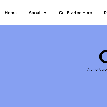
Home
About
Get Started Here
R
A short de