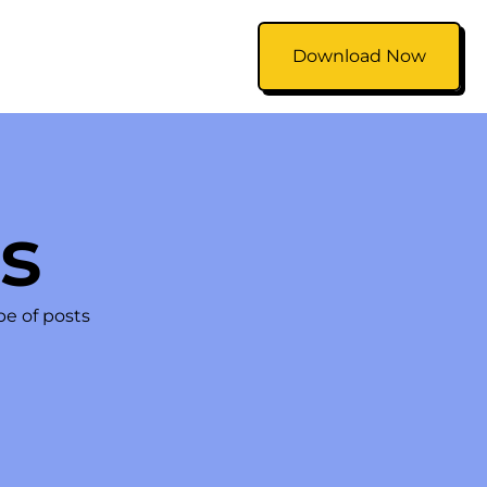
Download Now
s
pe of posts