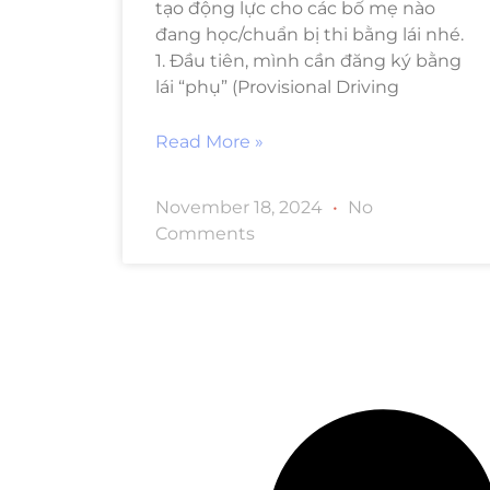
tạo động lực cho các bố mẹ nào
đang học/chuẩn bị thi bằng lái nhé.
1. Đầu tiên, mình cần đăng ký bằng
lái “phụ” (Provisional Driving
Read More »
November 18, 2024
No
Comments